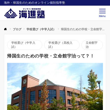
海外・帰国生のためのオンライン個別指導塾
Menu
ブログ
学校選び（中学入試）
帰国生のための学校・立命館宇治って？！
学校選び（中学入
学校選び（高校入
立命館宇
試）
試）
治
帰国生のための学校・立命館宇治って？！