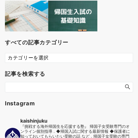
すべての記事カテゴリー
す
べ
て
記事を検索する
の
記
事
カ
テ
Instagram
ゴ
リ
kaishinjuku
ー
『挑戦する海外帰国生を応援する塾』
帰国子女受験専門のオ
ンライン個別指導
.
◆帰国入試に関する最新情報
◆保護者に
知っておいてもらいたい受験の話 など
.
帰国子女受験の専門