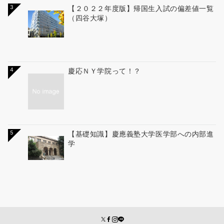
3
【２０２２年度版】帰国生入試の偏差値一覧
（四谷大塚）
4
慶応ＮＹ学院って！？
5
【基礎知識】慶應義塾大学医学部への内部進
学