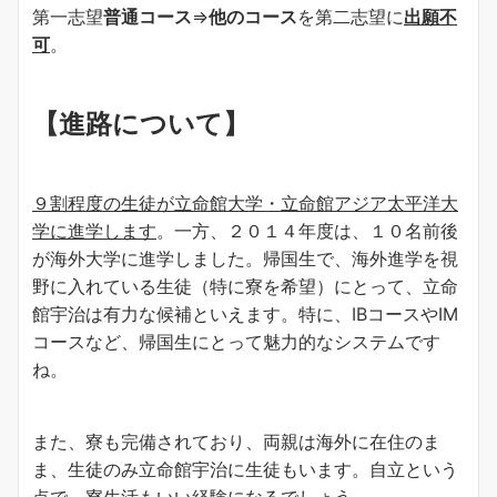
第一志望
普通コース
⇒
他のコース
を第二志望に
出願不
可
。
【進路について】
９割程度の生徒が立命館大学・立命館アジア太平洋大
学に進学します
。一方、２０１４年度は、１０名前後
が海外大学に進学しました。帰国生で、海外進学を視
野に入れている生徒（特に寮を希望）にとって、立命
館宇治は有力な候補といえます。特に、IBコースやIM
コースなど、帰国生にとって魅力的なシステムです
ね。
また、寮も完備されており、両親は海外に在住のま
ま、生徒のみ立命館宇治に生徒もいます。自立という