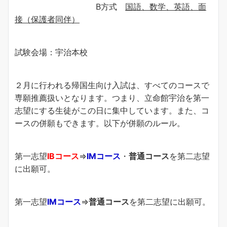
B方式
国語、数学、英語、面
接（保護者同伴）
試験会場：宇治本校
２月に行われる帰国生向け入試は、すべてのコースで
専願推薦扱いとなります。つまり、立命館宇治を第一
志望にする生徒がこの日に集中しています。また、コ
ースの併願もできます。以下が併願のルール。
第一志望
IBコース
⇒
IMコース
・
普通コース
を第二志望
に出願可。
第一志望
IMコース
⇒
普通コース
を第二志望に出願可。