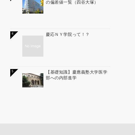
の偏差値一覧（四谷大塚）
4
慶応ＮＹ学院って！？
5
【基礎知識】慶應義塾大学医学
部への内部進学