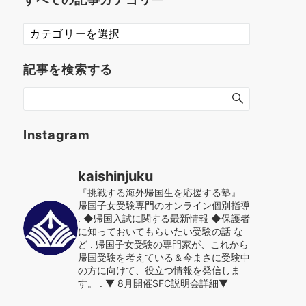
す
べ
て
記事を検索する
の
記
事
カ
テ
Instagram
ゴ
リ
kaishinjuku
ー
『挑戦する海外帰国生を応援する塾』
帰国子女受験専門のオンライン個別指導
.
◆帰国入試に関する最新情報
◆保護者
に知っておいてもらいたい受験の話 な
ど
.
帰国子女受験の専門家が、これから
帰国受験を考えている＆今まさに受験中
の方に向けて、役立つ情報を発信しま
す。
.
▼ 8月開催SFC説明会詳細▼