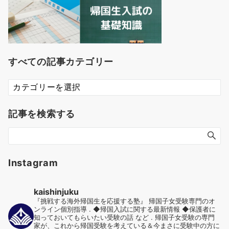
すべての記事カテゴリー
す
べ
て
記事を検索する
の
記
事
カ
テ
Instagram
ゴ
リ
kaishinjuku
ー
『挑戦する海外帰国生を応援する塾』
帰国子女受験専門のオ
ンライン個別指導
.
◆帰国入試に関する最新情報
◆保護者に
知っておいてもらいたい受験の話 など
.
帰国子女受験の専門
家が、これから帰国受験を考えている＆今まさに受験中の方に