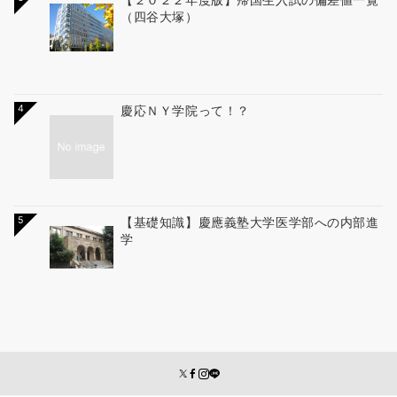
（四谷大塚）
4
慶応ＮＹ学院って！？
5
【基礎知識】慶應義塾大学医学部への内部進
学