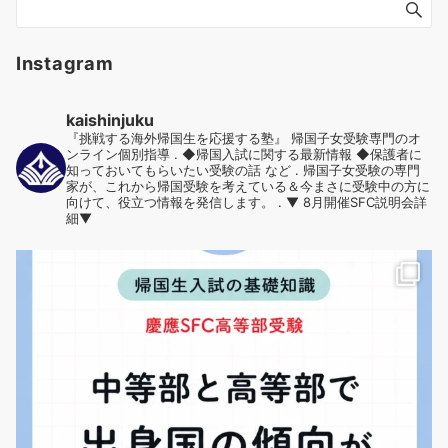
事
カ
テ
Instagram
ゴ
リ
kaishinjuku
ー
『挑戦する海外帰国生を応援する塾』
帰国子女受験専門のオ
ンライン個別指導
.
◆帰国入試に関する最新情報
◆保護者に
知っておいてもらいたい受験の話 など
.
帰国子女受験の専門
家が、これから帰国受験を考えている＆今まさに受験中の方に
向けて、役立つ情報を発信します。
.
▼ 8月開催SFC説明会詳
細▼