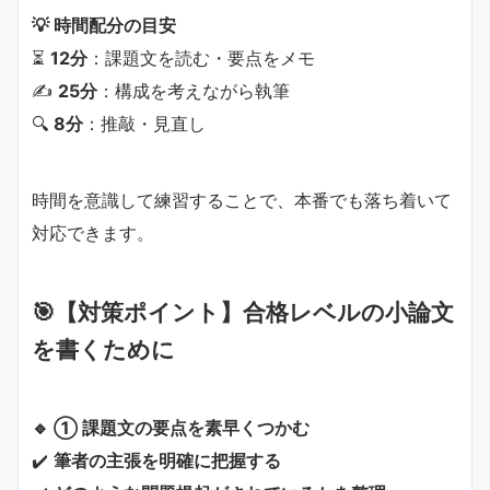
💡 時間配分の目安
⏳
12分
：課題文を読む・要点をメモ
✍
25分
：構成を考えながら執筆
🔍
8分
：推敲・見直し
時間を意識して練習することで、本番でも落ち着いて
対応できます。
🎯【対策ポイント】合格レベルの小論文
を書くために
🔹 ① 課題文の要点を素早くつかむ
✔️
筆者の主張を明確に把握する