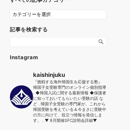
す
べ
て
記事を検索する
の
記
事
カ
テ
Instagram
ゴ
リ
kaishinjuku
ー
『挑戦する海外帰国生を応援する塾』
帰国子女受験専門のオンライン個別指導
.
◆帰国入試に関する最新情報
◆保護者
に知っておいてもらいたい受験の話 な
ど
.
帰国子女受験の専門家が、これから
帰国受験を考えている＆今まさに受験中
の方に向けて、役立つ情報を発信しま
す。
.
▼ 8月開催SFC説明会詳細▼