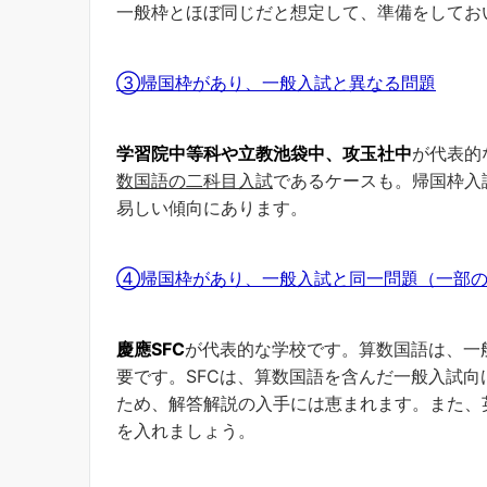
一般枠とほぼ同じだと想定して、準備をしてお
③帰国枠があり、一般入試と異なる問題
学習院中等科や立教池袋中、攻玉社中
が代表的
数国語の二科目入試
であるケースも。帰国枠入
易しい傾向にあります。
④帰国枠があり、一般入試と同一問題（一部の
慶應SFC
が代表的な学校です。算数国語は、一
要です。SFCは、算数国語を含んだ一般入試
ため、解答解説の入手には恵まれます。また、
を入れましょう。