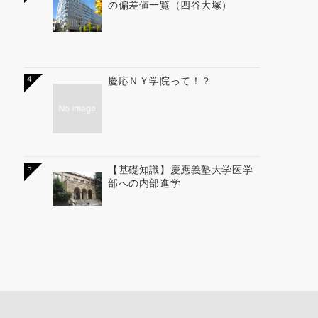
の偏差値一覧（四谷大塚）
4
慶応ＮＹ学院って！？
5
【基礎知識】慶應義塾大学医学
部への内部進学